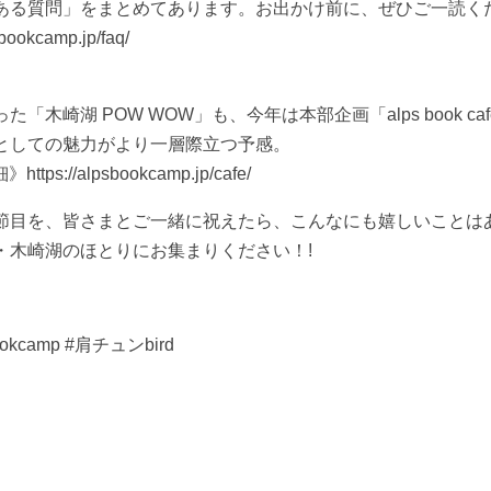
ある質問」をまとめてあります。お出かけ前に、ぜひご一読く
bookcamp.jp/faq/
「木崎湖 POW WOW」も、今年は本部企画「alps book c
としての魅力がより一層際立つ予感。
》https://alpsbookcamp.jp/cafe/
節目を、皆さまとご一緒に祝えたら、こんなにも嬉しいことは
・木崎湖のほとりにお集まりください！!
okcamp #肩チュンbird