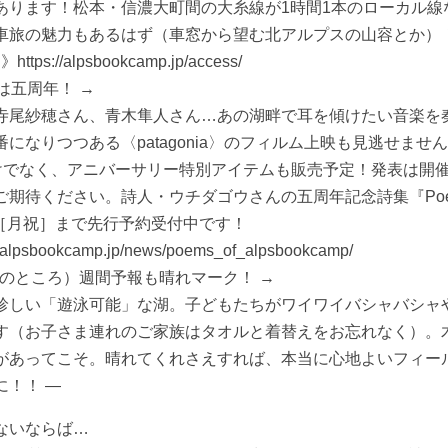
あります！松本・信濃大町間の大糸線が1時間1本のローカル線
車旅の魅力もあるはず（車窓から望む北アルプスの山容とか）
s://alpsbookcamp.jp/access/
年は五周年！ →
寺尾紗穂さん、青木隼人さん…あの湖畔で耳を傾けたい音楽を
になりつつある〈patagonia〉のフィルム上映も見逃せませ
けでなく、アニバーサリー特別アイテムも販売予定！発表は開
待ください。詩人・ウチダゴウさんの五周年記念詩集『Poems o
16［月祝］まで先行予約受付中です！
lpsbookcamp.jp/news/poems_of_alpsbookcamp/
まのところ）週間予報も晴れマーク！ →
珍しい「遊泳可能」な湖。子どもたちがワイワイバシャバシャ
す（お子さま連れのご家族はタオルと着替えをお忘れなく）。
があってこそ。晴れてくれさえすれば、本当に心地よいフィー
に！！ —
ないならば…