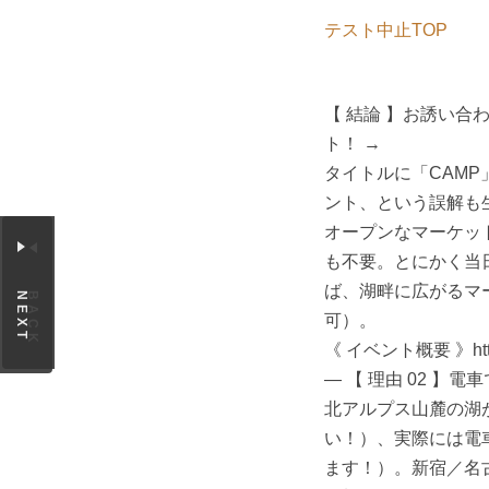
テスト中止TOP
【 結論 】お誘い合
ト！ →
タイトルに「CAM
ント、という誤解も
オープンなマーケット
も不要。とにかく当
ば、湖畔に広がるマ
NEXT
BACK
可）。
《 イベント概要 》https:/
— 【 理由 02 】
北アルプス山麓の湖
い！）、実際には電
ます！）。新宿／名