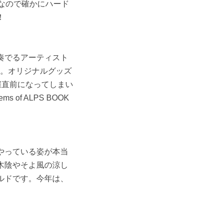
なので確かにハード
！
奏でるアーティスト
ん。オリジナルグッズ
催直前になってしまい
f ALPS BOOK
やっている姿が本当
木陰やそよ風の涼し
ルドです。今年は、