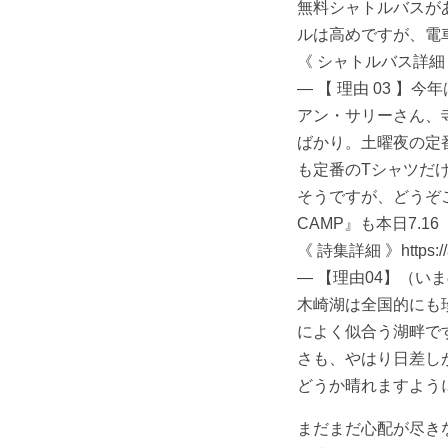
無料シャトルバスが
ルは高めですが、電
《 シャトルバス詳細 》http
— 【 理由 03 】今
アン・サリーさん、
ばかり。土曜夜の定番
も定番のTシャツだ
そうですが、どうぞご期
CAMP』も本日7.
《 詩集詳細 》https://a
— 【理由04】（い
木崎湖は全国的にも
によく似合う湖畔で
さも、やはり日差し
どうか晴れますよう
まだまだ心配が尽き