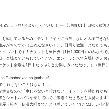
わせの上、ぜひお出かけください！ — 【 理由 01 】日帰り歓
P」を冠しているため、テントサイトに当選しないと入場できな
生みがちですが（ごめんなさい！）、日帰り歓迎！どなたでも
イベントです！チケットも当日券（1日1,000円）のみなの
日、会場までいらしていただき、エントランスで入場料さえお
ーケット会場を1日中たっぷりとお楽しみいただけます（当日
/alpsbookcamp.jp/about/
電車でも行けないことはない！ →
が舞台なので「車じゃないと行けない」イメージを持たれがち
車とシャトルバスを乗り継いでご来場くださる方も大勢います
古屋→松本→信濃大町までたどり着いていただければ、JR信濃