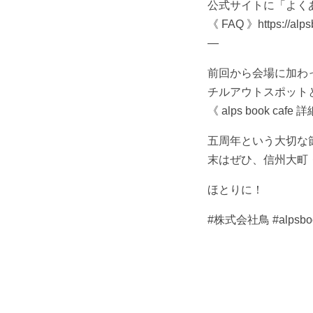
公式サイトに「よく
《 FAQ 》https://alps
—
前回から会場に加わった
チルアウトスポット
《 alps book cafe 詳細
五周年という大切な
末はぜひ、信州大町
ほとりに！
#株式会社鳥 #alpsbo